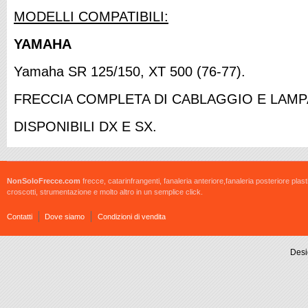
MODELLI COMPATIBILI:
YAMAHA
Yamaha SR 125/150, XT 500 (76-77).
FRECCIA COMPLETA DI CABLAGGIO E LAMP
DISPONIBILI DX E SX.
NonSoloFrecce.com
frecce, catarinfrangenti, fanaleria anteriore,fanaleria posteriore plast
croscotti, strumentazione e molto altro in un semplice click.
Contatti
Dove siamo
Condizioni di vendita
Desi