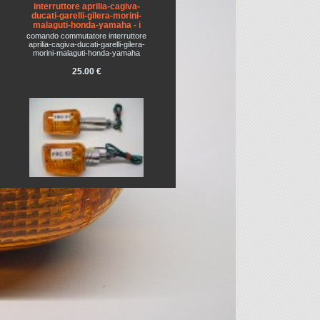
interruttore aprilia-cagiva-
ducati-garelli-gilera-morini-
malaguti-honda-yamaha - i
comando commutatore interruttore
aprilia-cagiva-ducati-garelli-gilera-
morini-malaguti-honda-yamaha
25.00 €
FRECCIA: UNIVERSALE
CROMATA PER MOTO /
CICLOMOTORE
5.00 €