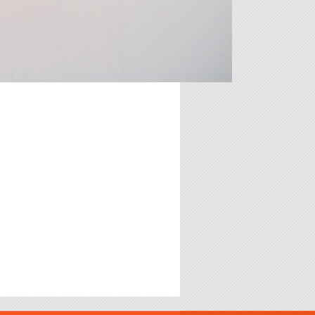
FRECCIA _ UNIVERSALE
FRECCIA _ UNIVERSALE
11.00 €
FANALE HONDA
FANALE HONDA SFX 50cc. - NSR
125cc. CAMPLETO DI
LAMPADINE.
17.00 €