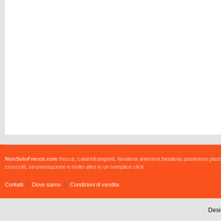
NonSoloFrecce.com
frecce, catarinfrangenti, fanaleria anteriore,fanaleria posteriore plast
croscotti, strumentazione e molto altro in un semplice click.
Contatti
Dove siamo
Condizioni di vendita
Desi