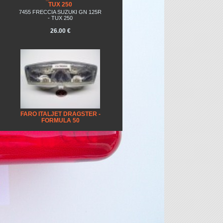
TUX 250
7455 FRECCIA SUZUKI GN 125R
- TUX 250
26.00 €
FARO ITALJET DRAGSTER -
FORMULA 50
Faro nuovo originale triom
completo di lampadine.
23.00 €