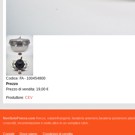
Codice: FA - 100454800
Prezzo
Prezzo di vendita:
19,00 €
Produttore:
CEV
NonSoloFrecce.com
frecce, catarinfrangenti, fanaleria anteriore,fanaleria posteriore plast
croscotti, strumentazione e molto altro in un semplice click.
Contatti
Dove siamo
Condizioni di vendita