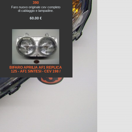
390
Faro nuovo originale cev completo
di cablaggio e lampadine.
60.00 €
BIFARO APRILIA AF1 REPLICA
125 - AF1 SINTESI - CEV 198 /
CEV 339 / CEV 341 / CEV 351
Bifaro nuovo originale cev
completo di cablaggio e lampadine.
55.00 €