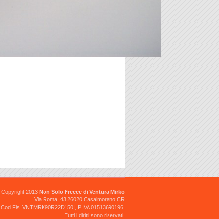
GRUPPO OTTICO APRILIA -
BETA - FANTIC - GARELLI -
MALAGUTI - CEV 227
Gruppo ottico nuovo originale cev.
17.00 €
FARO CEV 268 (SENZA LUCE
DI POSIZIONE)
Faro nuovo originale cev completo
di cablaggio e lampadina.
15.00 €
Copyright 2013
Non Solo Frecce di Ventura Mirko
Via Roma, 43 26020 Casalmorano CR
Cod.Fis. VNTMRK90R22D150I, P.IVA 01513690196.
Tutti i diritti sono riservati.