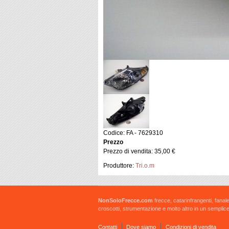
Codice: FA - 7629310
Prezzo
Prezzo di vendita:
35,00 €
Produttore:
Tri.o.m
NonSoloFrecce.com
frecce, catarinfrangenti, fanale
croscotti, strumentazione e molto altro in un semplice
Contatti
Dove siamo
Condizioni di vendita