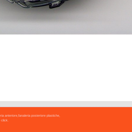
ria anteriore,fanaleria posteriore plastiche,
 click.