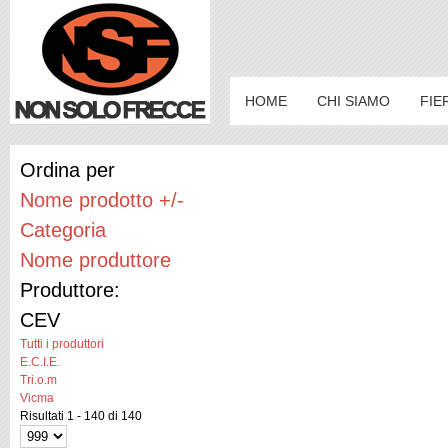
HOME
CHI SIAMO
FIE
Ordina per
Nome prodotto +/-
Categoria
Nome produttore
Produttore:
CEV
Tutti i produttori
E.C.I.E.
Tri.o.m
Vicma
Risultati 1 - 140 di 140